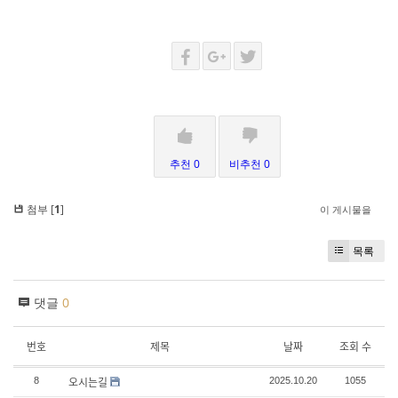
추천 0
비추천 0
첨부 [
1
]
이 게시물을
목록
댓글
0
번호
제목
날짜
조회 수
오시는길
8
2025.10.20
1055