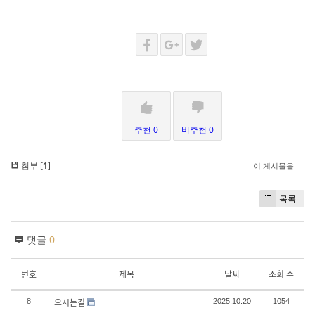
추천 0
비추천 0
첨부 [
1
]
이 게시물을
목록
댓글
0
번호
제목
날짜
조회 수
오시는길
8
2025.10.20
1054