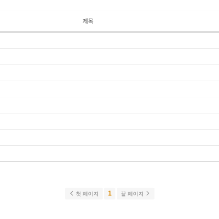
제목
1
첫 페이지
끝 페이지