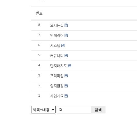
번호
오시는길
8
인테리어
7
시스템
6
커뮤니티
5
단지배치도
4
프리미엄
3
입지환경
»
사업개요
1
검색